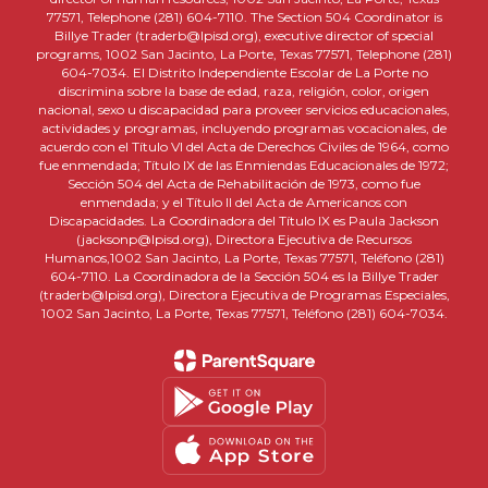
77571, Telephone (281) 604-7110. The Section 504 Coordinator is
Billye Trader (traderb@lpisd.org), executive director of special
programs, 1002 San Jacinto, La Porte, Texas 77571, Telephone (281)
604-7034. El Distrito Independiente Escolar de La Porte no
discrimina sobre la base de edad, raza, religión, color, origen
nacional, sexo u discapacidad para proveer servicios educacionales,
actividades y programas, incluyendo programas vocacionales, de
acuerdo con el Título VI del Acta de Derechos Civiles de 1964, como
fue enmendada; Título IX de las Enmiendas Educacionales de 1972;
Sección 504 del Acta de Rehabilitación de 1973, como fue
enmendada; y el Título II del Acta de Americanos con
Discapacidades. La Coordinadora del Título IX es Paula Jackson
(jacksonp@lpisd.org), Directora Ejecutiva de Recursos
Humanos,1002 San Jacinto, La Porte, Texas 77571, Teléfono (281)
604-7110. La Coordinadora de la Sección 504 es la Billye Trader
(traderb@lpisd.org), Directora Ejecutiva de Programas Especiales,
1002 San Jacinto, La Porte, Texas 77571, Teléfono (281) 604-7034.