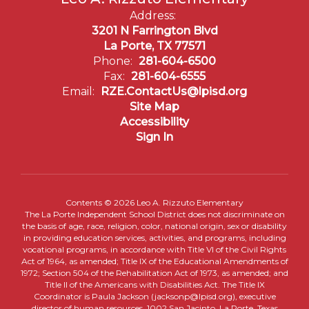
Address:
3201 N Farrington Blvd
La Porte, TX 77571
Phone:
281-604-6500
Fax:
281-604-6555
Email:
RZE.ContactUs@lpisd.org
Site Map
Accessibility
Sign In
Contents © 2026 Leo A. Rizzuto Elementary
The La Porte Independent School District does not discriminate on
the basis of age, race, religion, color, national origin, sex or disability
in providing education services, activities, and programs, including
vocational programs, in accordance with Title VI of the Civil Rights
Act of 1964, as amended; Title IX of the Educational Amendments of
1972; Section 504 of the Rehabilitation Act of 1973, as amended; and
Title II of the Americans with Disabilities Act. The Title IX
Coordinator is Paula Jackson (jacksonp@lpisd.org), executive
director of human resources, 1002 San Jacinto, La Porte, Texas